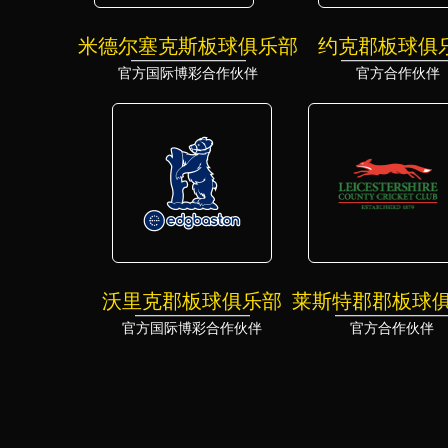
米德尔塞克斯板球俱乐部
​​约克郡板球俱
官方国际博彩合作伙伴
官方合作伙伴
沃里克郡板球俱乐部
莱斯特郡郡板球
官方国际博彩合作伙伴
官方合作伙伴