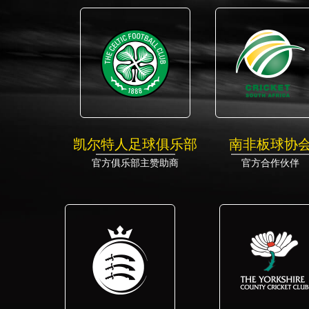
凯尔特人足球俱乐部
南非板球协
官方俱乐部主赞助商
官方合作伙伴