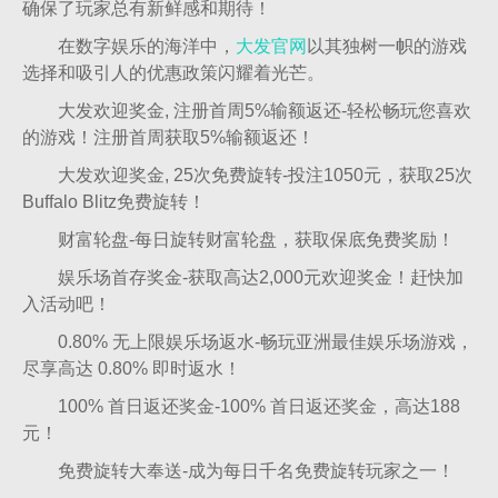
确保了玩家总有新鲜感和期待！
在数字娱乐的海洋中，
大发官网
以其独树一帜的游戏
选择和吸引人的优惠政策闪耀着光芒。
大发欢迎奖金, 注册首周5%输额返还-轻松畅玩您喜欢
的游戏！注册首周获取5%输额返还！
大发欢迎奖金, 25次免费旋转-投注1050元，获取25次
Buffalo Blitz免费旋转！
财富轮盘-每日旋转财富轮盘，获取保底免费奖励！
娱乐场首存奖金-获取高达2,000元欢迎奖金！赶快加
入活动吧！
0.80% 无上限娱乐场返水-畅玩亚洲最佳娱乐场游戏，
尽享高达 0.80% 即时返水！
100% 首日返还奖金-100% 首日返还奖金，高达188
元！
免费旋转大奉送-成为每日千名免费旋转玩家之一！