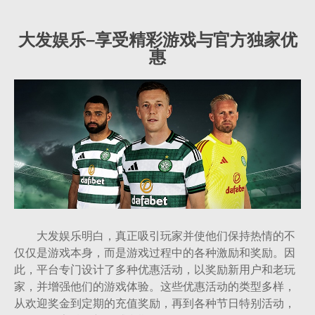
大发娱乐–享受精彩游戏与官方独家优
惠
大发娱乐明白，真正吸引玩家并使他们保持热情的不
仅仅是游戏本身，而是游戏过程中的各种激励和奖励。因
此，平台专门设计了多种优惠活动，以奖励新用户和老玩
家，并增强他们的游戏体验。这些优惠活动的类型多样，
从欢迎奖金到定期的充值奖励，再到各种节日特别活动，