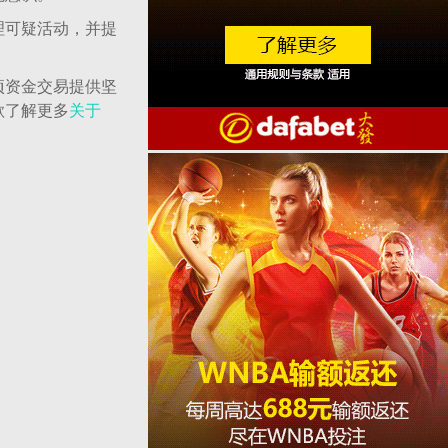
理可疑活动，并提
项资金交易提供坚
欲了解更多
关于