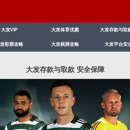
大发VIP
大发体育优惠
大发存款与取
发彩票攻略
大发棋牌攻略
大发平台安
大发存款与取款 安全保障