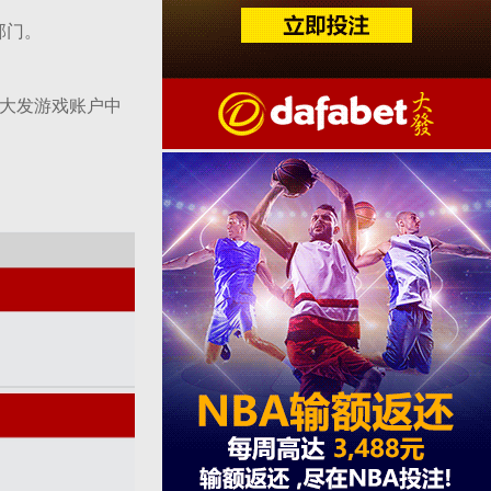
部门。
在大发游戏账户中