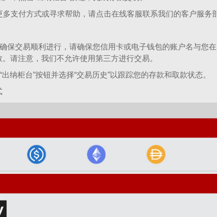
了解更多支付方式或寻求帮助，请点击在线客服联系我们的客户服务
：为确保交易顺利进行，请确保您信用卡或电子钱包的账户名与您
致。请注意，我们不允许使用第三方进行交易。
击“出纳柜台”按钮并选择“交易历史”以跟踪您的存款和取款状态。
式