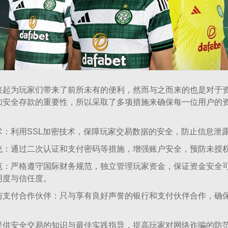
兴起为玩家们带来了前所未有的便利，然而与之而来的也是对于
知安全存款的重要性，所以采取了多项措施来确保每一位用户的
术：利用SSL加密技术，保障玩家交易数据的安全，防止信息泄
统：通过二次认证和支付密码等措施，增强账户安全，预防未授
范：严格遵守国际财务规范，独立管理玩家资金，保证资金安全
明度与信任度。
与支付合作伙伴：只与享有良好声誉的银行和支付伙伴合作，确
提供安全交易的知识与最佳实践指导，提高玩家对网络诈骗的防