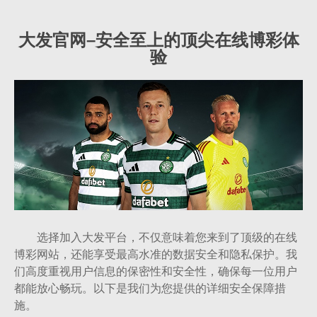
大发官网–安全至上的顶尖在线博彩体
验
选择加入大发平台，不仅意味着您来到了顶级的在线
博彩网站，还能享受最高水准的数据安全和隐私保护。我
们高度重视用户信息的保密性和安全性，确保每一位用户
都能放心畅玩。以下是我们为您提供的详细安全保障措
施。