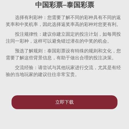
中国彩票–泰国彩票
选择有利彩种：您需要了解不同的彩种具有不同的返
奖率和中奖机率，因此选择返奖率高的彩种对您更有利。
投注规律性：建议你建立固定的投注计划，如每周投
注同一彩种，这样可以避免错过潜在的中奖的机会。
预选了解规则：泰国彩票设有特殊的规则和文化，您
需要了解这些背景信息，有助于做出合理的投注决策。
交流经验：请尝试与其他玩家进行交流，尤其是有经
验的当地玩家的建议往往非常宝贵。
立即下载